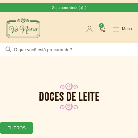
Seja bem-vindo(a) :)
0
Menu
Doces de Leite
FILTROS