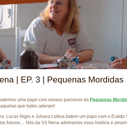
ena | EP. 3 | Pequenas Mordidas
, batemos uma papo com nossos parceiros da
Pequenas Mordi
, aquelas que todos adoram!
lho, Lucas Nigro e Juliana Lolkus batem um papo com o Eraldo
tos futuros… Nós da Vó Nena admiramos essa história e amamo