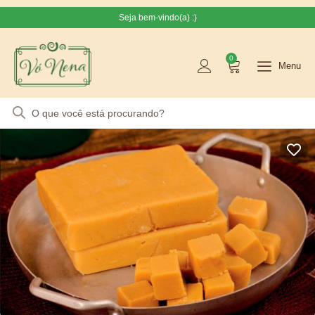
Seja bem-vindo(a) :)
0
Menu